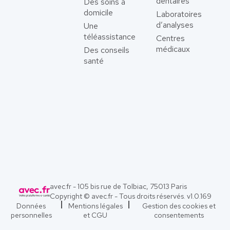
dentaires
Des soins à
domicile
Laboratoires
d’analyses
Une
téléassistance
Centres
médicaux
Des conseils
santé
avec.fr - 105 bis rue de Tolbiac, 75013 Paris
Copyright © avec.fr - Tous droits réservés. v
1.0.169
Données
Mentions légales
Gestion des cookies et
personnelles
et CGU
consentements