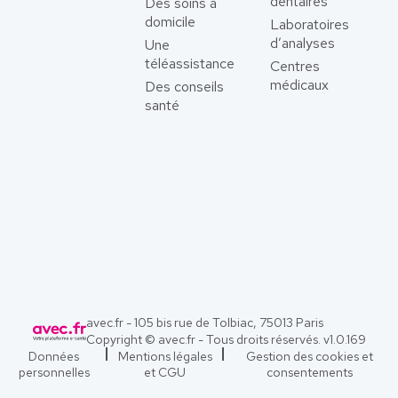
dentaires
Des soins à
domicile
Laboratoires
d’analyses
Une
téléassistance
Centres
médicaux
Des conseils
santé
avec.fr - 105 bis rue de Tolbiac, 75013 Paris
Copyright © avec.fr - Tous droits réservés. v
1.0.169
Données
Mentions légales
Gestion des cookies et
personnelles
et CGU
consentements