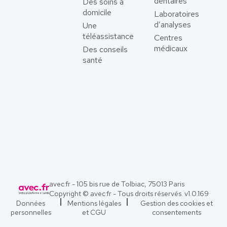
dentaires
Des soins à
domicile
Laboratoires
d’analyses
Une
téléassistance
Centres
médicaux
Des conseils
santé
avec.fr - 105 bis rue de Tolbiac, 75013 Paris
Copyright © avec.fr - Tous droits réservés. v
1.0.169
Données
Mentions légales
Gestion des cookies et
personnelles
et CGU
consentements