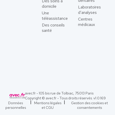
dentaires
Des soins à
domicile
Laboratoires
d’analyses
Une
téléassistance
Centres
médicaux
Des conseils
santé
avec.fr - 105 bis rue de Tolbiac, 75013 Paris
Copyright © avec.fr - Tous droits réservés. v
1.0.169
Données
Mentions légales
Gestion des cookies et
personnelles
et CGU
consentements