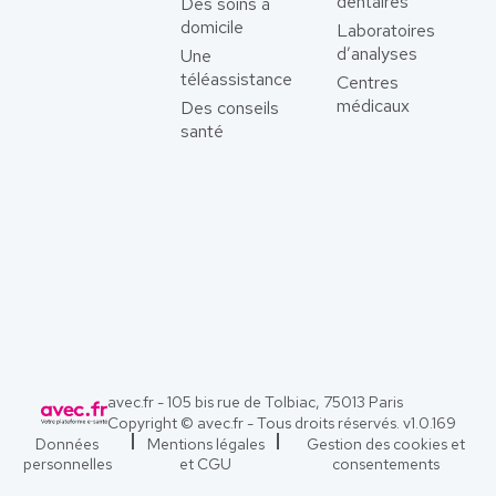
dentaires
Des soins à
domicile
Laboratoires
d’analyses
Une
téléassistance
Centres
médicaux
Des conseils
santé
avec.fr - 105 bis rue de Tolbiac, 75013 Paris
Copyright © avec.fr - Tous droits réservés. v
1.0.169
Données
Mentions légales
Gestion des cookies et
personnelles
et CGU
consentements