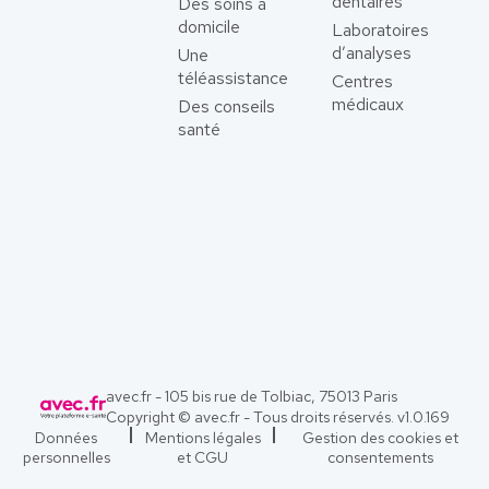
dentaires
Des soins à
domicile
Laboratoires
d’analyses
Une
téléassistance
Centres
médicaux
Des conseils
santé
avec.fr - 105 bis rue de Tolbiac, 75013 Paris
Copyright © avec.fr - Tous droits réservés. v
1.0.169
Données
Mentions légales
Gestion des cookies et
personnelles
et CGU
consentements