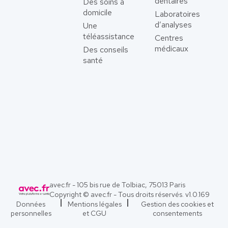
dentaires
Des soins à
domicile
Laboratoires
d’analyses
Une
téléassistance
Centres
médicaux
Des conseils
santé
avec.fr - 105 bis rue de Tolbiac, 75013 Paris
Copyright © avec.fr - Tous droits réservés. v
1.0.169
Données
Mentions légales
Gestion des cookies et
personnelles
et CGU
consentements