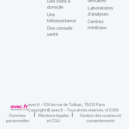
dentaires
Des soins à
domicile
Laboratoires
d’analyses
Une
téléassistance
Centres
médicaux
Des conseils
santé
avec.fr - 105 bis rue de Tolbiac, 75013 Paris
Copyright © avec.fr - Tous droits réservés. v
1.0.169
Données
Mentions légales
Gestion des cookies et
personnelles
et CGU
consentements