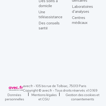
dentaires
Des soins à
domicile
Laboratoires
d’analyses
Une
téléassistance
Centres
médicaux
Des conseils
santé
avec.fr - 105 bis rue de Tolbiac, 75013 Paris
Copyright © avec.fr - Tous droits réservés. v
1.0.169
Données
Mentions légales
Gestion des cookies et
personnelles
et CGU
consentements