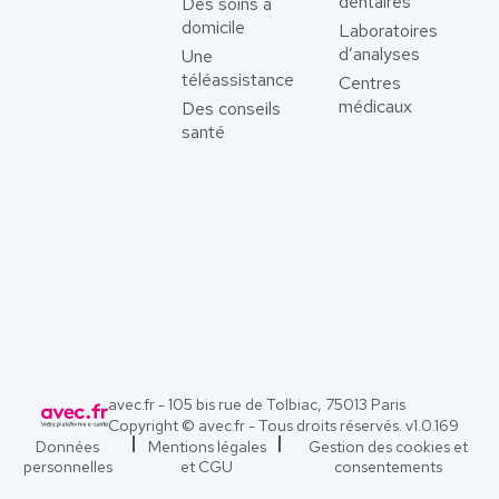
dentaires
Des soins à
domicile
Laboratoires
d’analyses
Une
téléassistance
Centres
médicaux
Des conseils
santé
avec.fr - 105 bis rue de Tolbiac, 75013 Paris
Copyright © avec.fr - Tous droits réservés. v
1.0.169
Données
Mentions légales
Gestion des cookies et
personnelles
et CGU
consentements