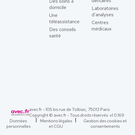
dentaires
Des soins à
domicile
Laboratoires
d’analyses
Une
téléassistance
Centres
médicaux
Des conseils
santé
avec.fr - 105 bis rue de Tolbiac, 75013 Paris
Copyright © avec.fr - Tous droits réservés. v
1.0.169
Données
Mentions légales
Gestion des cookies et
personnelles
et CGU
consentements