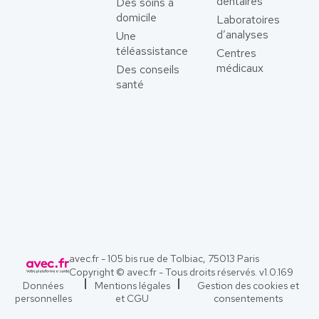
dentaires
Des soins à
domicile
Laboratoires
d’analyses
Une
téléassistance
Centres
médicaux
Des conseils
santé
avec.fr - 105 bis rue de Tolbiac, 75013 Paris
Copyright © avec.fr - Tous droits réservés. v
1.0.169
Données
Mentions légales
Gestion des cookies et
personnelles
et CGU
consentements