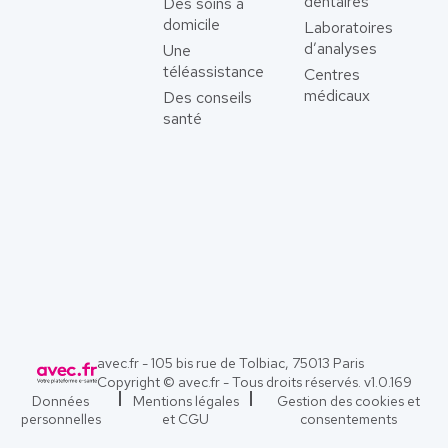
dentaires
Des soins à
domicile
Laboratoires
d’analyses
Une
téléassistance
Centres
médicaux
Des conseils
santé
avec.fr - 105 bis rue de Tolbiac, 75013 Paris
Copyright © avec.fr - Tous droits réservés. v
1.0.169
Données
Mentions légales
Gestion des cookies et
personnelles
et CGU
consentements