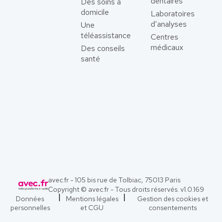
dentaires
Des soins à
domicile
Laboratoires
d’analyses
Une
téléassistance
Centres
médicaux
Des conseils
santé
avec.fr - 105 bis rue de Tolbiac, 75013 Paris
Copyright © avec.fr - Tous droits réservés. v
1.0.169
Données
Mentions légales
Gestion des cookies et
personnelles
et CGU
consentements