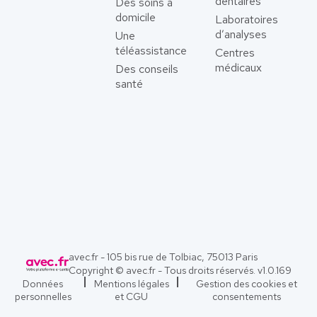
dentaires
Des soins à
domicile
Laboratoires
d’analyses
Une
téléassistance
Centres
médicaux
Des conseils
santé
avec.fr - 105 bis rue de Tolbiac, 75013 Paris
Copyright © avec.fr - Tous droits réservés. v
1.0.169
Données
Mentions légales
Gestion des cookies et
personnelles
et CGU
consentements