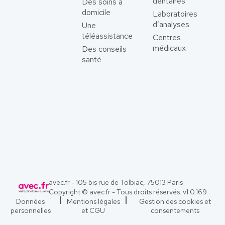
dentaires
Des soins à
domicile
Laboratoires
d’analyses
Une
téléassistance
Centres
médicaux
Des conseils
santé
avec.fr - 105 bis rue de Tolbiac, 75013 Paris
Copyright © avec.fr - Tous droits réservés. v
1.0.169
Données
Mentions légales
Gestion des cookies et
personnelles
et CGU
consentements