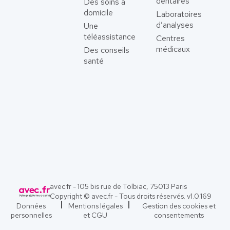
dentaires
Des soins à
domicile
Laboratoires
d’analyses
Une
téléassistance
Centres
médicaux
Des conseils
santé
avec.fr - 105 bis rue de Tolbiac, 75013 Paris
Copyright © avec.fr - Tous droits réservés. v
1.0.169
Données
Mentions légales
Gestion des cookies et
personnelles
et CGU
consentements