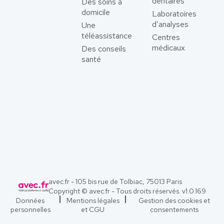
dentaires
Des soins à
domicile
Laboratoires
d’analyses
Une
téléassistance
Centres
médicaux
Des conseils
santé
avec.fr - 105 bis rue de Tolbiac, 75013 Paris
Copyright © avec.fr - Tous droits réservés. v
1.0.169
Données
Mentions légales
Gestion des cookies et
personnelles
et CGU
consentements