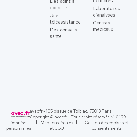
dentaires
Des soins à
domicile
Laboratoires
d’analyses
Une
téléassistance
Centres
médicaux
Des conseils
santé
avec.fr - 105 bis rue de Tolbiac, 75013 Paris
Copyright © avec.fr - Tous droits réservés. v
1.0.169
Données
Mentions légales
Gestion des cookies et
personnelles
et CGU
consentements