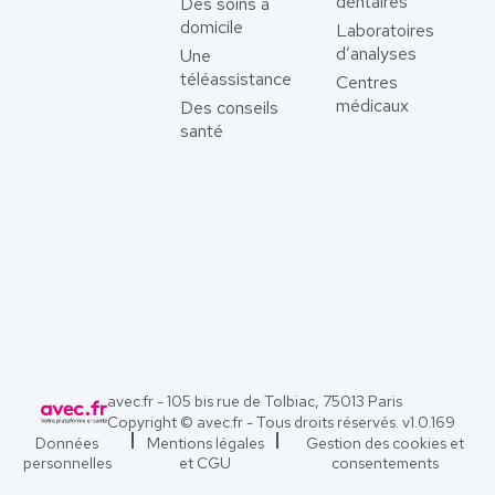
dentaires
Des soins à
domicile
Laboratoires
d’analyses
Une
téléassistance
Centres
médicaux
Des conseils
santé
avec.fr - 105 bis rue de Tolbiac, 75013 Paris
Copyright © avec.fr - Tous droits réservés. v
1.0.169
Données
Mentions légales
Gestion des cookies et
personnelles
et CGU
consentements