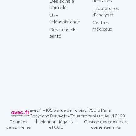
dentaires
Des soins à
domicile
Laboratoires
d’analyses
Une
téléassistance
Centres
médicaux
Des conseils
santé
avec.fr - 105 bis rue de Tolbiac, 75013 Paris
Copyright © avec.fr - Tous droits réservés. v
1.0.169
Données
Mentions légales
Gestion des cookies et
personnelles
et CGU
consentements