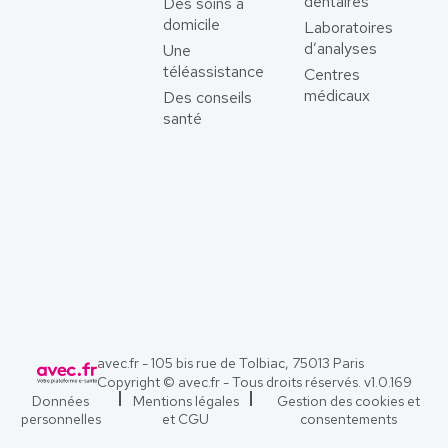
dentaires
Des soins à
domicile
Laboratoires
d’analyses
Une
téléassistance
Centres
médicaux
Des conseils
santé
avec.fr - 105 bis rue de Tolbiac, 75013 Paris
Copyright © avec.fr - Tous droits réservés. v
1.0.169
Données
Mentions légales
Gestion des cookies et
personnelles
et CGU
consentements