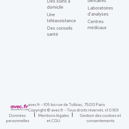
dentaires
Des soins à
domicile
Laboratoires
d’analyses
Une
téléassistance
Centres
médicaux
Des conseils
santé
avec.fr - 105 bis rue de Tolbiac, 75013 Paris
Copyright © avec.fr - Tous droits réservés. v
1.0.169
Données
Mentions légales
Gestion des cookies et
personnelles
et CGU
consentements