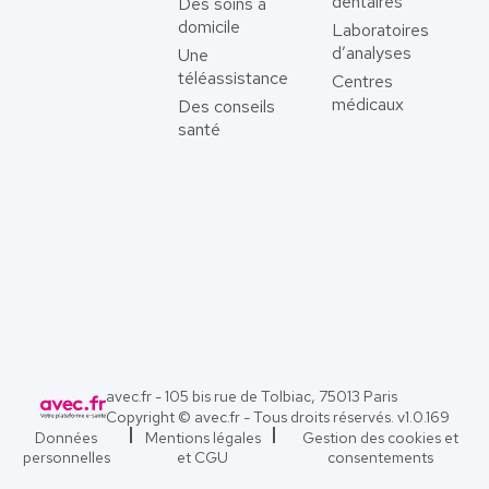
dentaires
Des soins à
domicile
Laboratoires
d’analyses
Une
téléassistance
Centres
médicaux
Des conseils
santé
avec.fr - 105 bis rue de Tolbiac, 75013 Paris
Copyright © avec.fr - Tous droits réservés. v
1.0.169
Données
Mentions légales
Gestion des cookies et
personnelles
et CGU
consentements