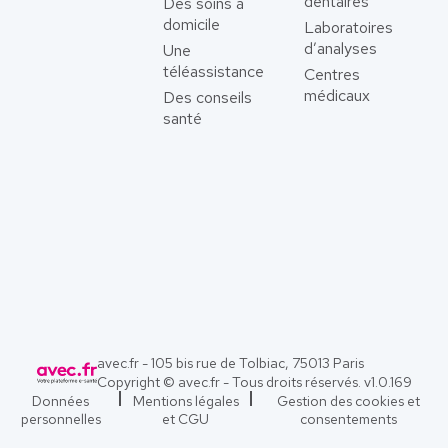
dentaires
Des soins à
domicile
Laboratoires
d’analyses
Une
téléassistance
Centres
médicaux
Des conseils
santé
avec.fr - 105 bis rue de Tolbiac, 75013 Paris
Copyright © avec.fr - Tous droits réservés. v
1.0.169
Données
Mentions légales
Gestion des cookies et
personnelles
et CGU
consentements