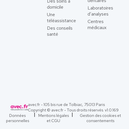
dentaires
Des soins à
domicile
Laboratoires
d’analyses
Une
téléassistance
Centres
médicaux
Des conseils
santé
avec.fr - 105 bis rue de Tolbiac, 75013 Paris
Copyright © avec.fr - Tous droits réservés. v
1.0.169
Données
Mentions légales
Gestion des cookies et
personnelles
et CGU
consentements