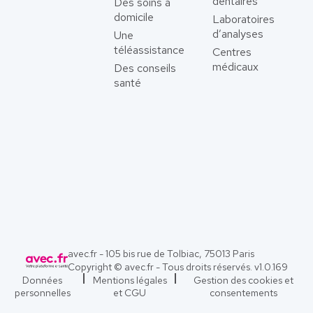
dentaires
Des soins à
domicile
Laboratoires
d’analyses
Une
téléassistance
Centres
médicaux
Des conseils
santé
avec.fr - 105 bis rue de Tolbiac, 75013 Paris
Copyright © avec.fr - Tous droits réservés. v
1.0.169
Données
Mentions légales
Gestion des cookies et
personnelles
et CGU
consentements