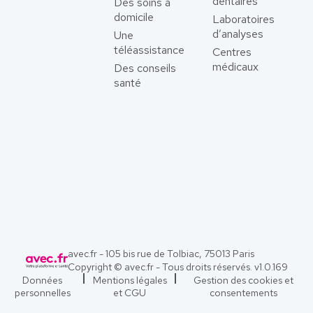
dentaires
Des soins à
domicile
Laboratoires
d’analyses
Une
téléassistance
Centres
médicaux
Des conseils
santé
avec.fr - 105 bis rue de Tolbiac, 75013 Paris
Copyright © avec.fr - Tous droits réservés. v
1.0.169
Données
Mentions légales
Gestion des cookies et
personnelles
et CGU
consentements