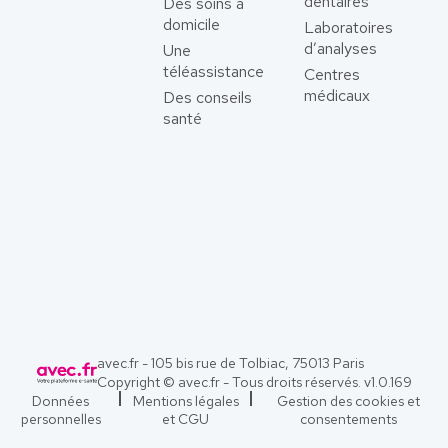
dentaires
Des soins à
domicile
Laboratoires
d’analyses
Une
téléassistance
Centres
médicaux
Des conseils
santé
avec.fr - 105 bis rue de Tolbiac, 75013 Paris
Copyright © avec.fr - Tous droits réservés. v
1.0.169
Données
Mentions légales
Gestion des cookies et
personnelles
et CGU
consentements