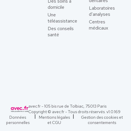
dentaires
Des soins à
domicile
Laboratoires
d’analyses
Une
téléassistance
Centres
médicaux
Des conseils
santé
avec.fr - 105 bis rue de Tolbiac, 75013 Paris
Copyright © avec.fr - Tous droits réservés. v
1.0.169
Données
Mentions légales
Gestion des cookies et
personnelles
et CGU
consentements