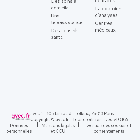
dentaires
Des soins à
domicile
Laboratoires
d’analyses
Une
téléassistance
Centres
médicaux
Des conseils
santé
avec.fr - 105 bis rue de Tolbiac, 75013 Paris
Copyright © avec.fr - Tous droits réservés. v
1.0.169
Données
Mentions légales
Gestion des cookies et
personnelles
et CGU
consentements