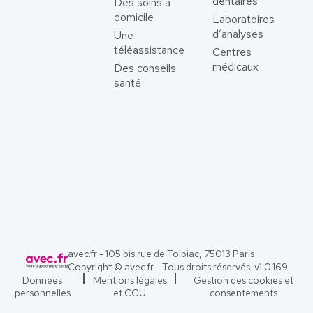
dentaires
Des soins à
domicile
Laboratoires
d’analyses
Une
téléassistance
Centres
médicaux
Des conseils
santé
avec.fr - 105 bis rue de Tolbiac, 75013 Paris
Copyright © avec.fr - Tous droits réservés. v
1.0.169
Données
Mentions légales
Gestion des cookies et
personnelles
et CGU
consentements