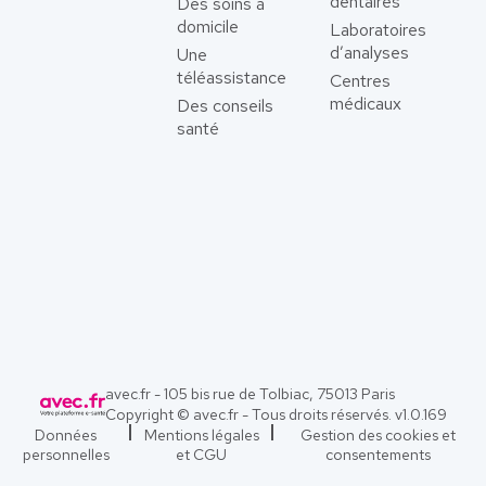
dentaires
Des soins à
domicile
Laboratoires
d’analyses
Une
téléassistance
Centres
médicaux
Des conseils
santé
avec.fr - 105 bis rue de Tolbiac, 75013 Paris
Copyright © avec.fr - Tous droits réservés. v
1.0.169
Données
Mentions légales
Gestion des cookies et
personnelles
et CGU
consentements