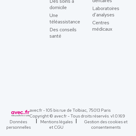
dentaires
Des soins à
domicile
Laboratoires
d’analyses
Une
téléassistance
Centres
médicaux
Des conseils
santé
avec.fr - 105 bis rue de Tolbiac, 75013 Paris
Copyright © avec.fr - Tous droits réservés. v
1.0.169
Données
Mentions légales
Gestion des cookies et
personnelles
et CGU
consentements