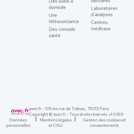
dentaires
Des soins à
domicile
Laboratoires
d’analyses
Une
téléassistance
Centres
médicaux
Des conseils
santé
avec.fr - 105 bis rue de Tolbiac, 75013 Paris
Copyright © avec.fr - Tous droits réservés. v
1.0.169
Données
Mentions légales
Gestion des cookies et
personnelles
et CGU
consentements