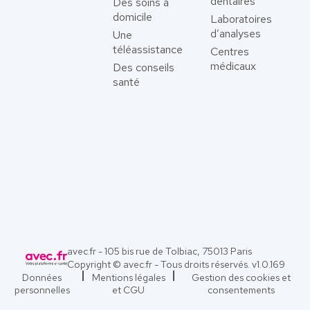
dentaires
Des soins à
domicile
Laboratoires
d’analyses
Une
téléassistance
Centres
médicaux
Des conseils
santé
avec.fr - 105 bis rue de Tolbiac, 75013 Paris
Copyright © avec.fr - Tous droits réservés. v
1.0.169
Données
Mentions légales
Gestion des cookies et
personnelles
et CGU
consentements