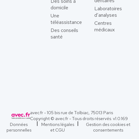
dentaires
Des soins à
domicile
Laboratoires
d’analyses
Une
téléassistance
Centres
médicaux
Des conseils
santé
avec.fr - 105 bis rue de Tolbiac, 75013 Paris
Copyright © avec.fr - Tous droits réservés. v
1.0.169
Données
Mentions légales
Gestion des cookies et
personnelles
et CGU
consentements