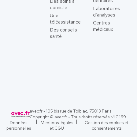
dentaires
Des soins à
domicile
Laboratoires
d’analyses
Une
téléassistance
Centres
médicaux
Des conseils
santé
avec.fr - 105 bis rue de Tolbiac, 75013 Paris
Copyright © avec.fr - Tous droits réservés. v
1.0.169
Données
Mentions légales
Gestion des cookies et
personnelles
et CGU
consentements