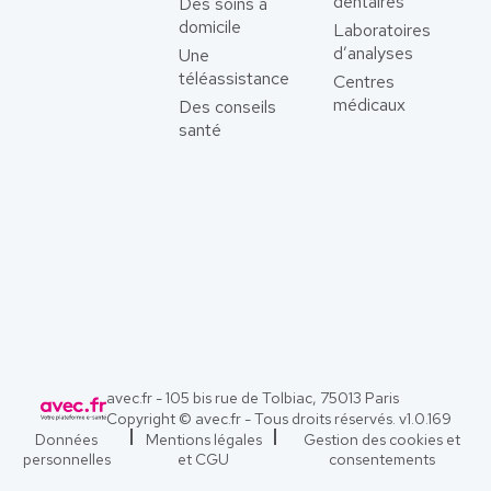
dentaires
Des soins à
domicile
Laboratoires
d’analyses
Une
téléassistance
Centres
médicaux
Des conseils
santé
avec.fr - 105 bis rue de Tolbiac, 75013 Paris
Copyright © avec.fr - Tous droits réservés. v
1.0.169
Données
Mentions légales
Gestion des cookies et
personnelles
et CGU
consentements