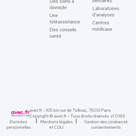
dentaires
Des soins à
domicile
Laboratoires
d’analyses
Une
téléassistance
Centres
médicaux
Des conseils
santé
avec.fr - 105 bis rue de Tolbiac, 75013 Paris
Copyright © avec.fr - Tous droits réservés. v
1.0.169
Données
Mentions légales
Gestion des cookies et
personnelles
et CGU
consentements