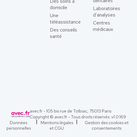
dentaires
Des soins à
domicile
Laboratoires
d’analyses
Une
téléassistance
Centres
médicaux
Des conseils
santé
avec.fr - 105 bis rue de Tolbiac, 75013 Paris
Copyright © avec.fr - Tous droits réservés. v
1.0.169
Données
Mentions légales
Gestion des cookies et
personnelles
et CGU
consentements