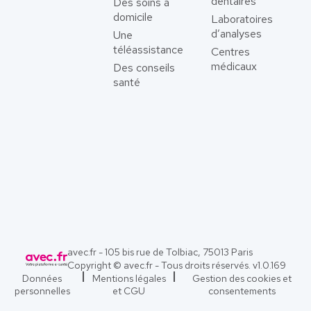
dentaires
Des soins à
domicile
Laboratoires
d’analyses
Une
téléassistance
Centres
médicaux
Des conseils
santé
avec.fr - 105 bis rue de Tolbiac, 75013 Paris
Copyright © avec.fr - Tous droits réservés. v
1.0.169
Données
Mentions légales
Gestion des cookies et
personnelles
et CGU
consentements