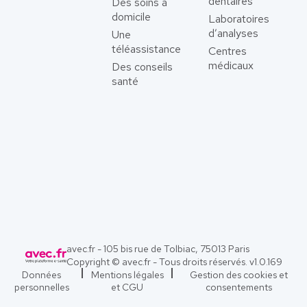
dentaires
Des soins à
domicile
Laboratoires
d’analyses
Une
téléassistance
Centres
médicaux
Des conseils
santé
avec.fr - 105 bis rue de Tolbiac, 75013 Paris
Copyright © avec.fr - Tous droits réservés. v
1.0.169
Données
Mentions légales
Gestion des cookies et
personnelles
et CGU
consentements