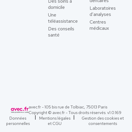
dentaires
Des soins à
domicile
Laboratoires
d’analyses
Une
téléassistance
Centres
médicaux
Des conseils
santé
avec.fr - 105 bis rue de Tolbiac, 75013 Paris
Copyright © avec.fr - Tous droits réservés. v
1.0.169
Données
Mentions légales
Gestion des cookies et
personnelles
et CGU
consentements