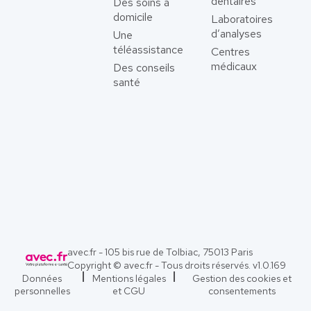
dentaires
Des soins à
domicile
Laboratoires
d’analyses
Une
téléassistance
Centres
médicaux
Des conseils
santé
avec.fr - 105 bis rue de Tolbiac, 75013 Paris
Copyright © avec.fr - Tous droits réservés. v
1.0.169
Données
Mentions légales
Gestion des cookies et
personnelles
et CGU
consentements