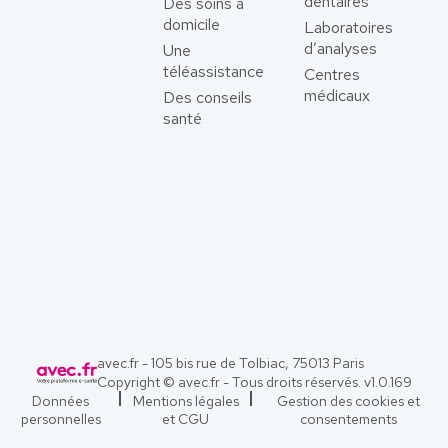
dentaires
Des soins à
domicile
Laboratoires
d’analyses
Une
téléassistance
Centres
médicaux
Des conseils
santé
avec.fr - 105 bis rue de Tolbiac, 75013 Paris
Copyright © avec.fr - Tous droits réservés. v
1.0.169
Données
Mentions légales
Gestion des cookies et
personnelles
et CGU
consentements