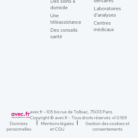
dentaires
Des soins à
domicile
Laboratoires
d’analyses
Une
téléassistance
Centres
médicaux
Des conseils
santé
avec.fr - 105 bis rue de Tolbiac, 75013 Paris
Copyright © avec.fr - Tous droits réservés. v
1.0.169
Données
Mentions légales
Gestion des cookies et
personnelles
et CGU
consentements