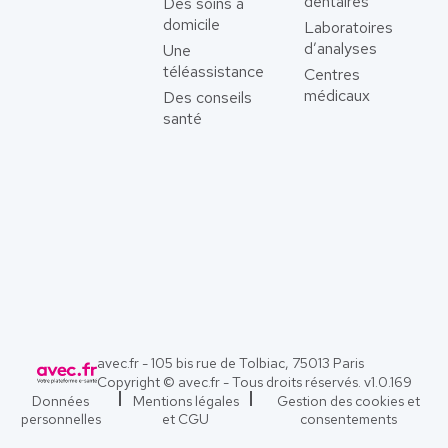
dentaires
Des soins à
domicile
Laboratoires
d’analyses
Une
téléassistance
Centres
médicaux
Des conseils
santé
avec.fr - 105 bis rue de Tolbiac, 75013 Paris
Copyright © avec.fr - Tous droits réservés. v
1.0.169
Données
Mentions légales
Gestion des cookies et
personnelles
et CGU
consentements