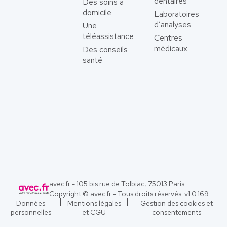
dentaires
Des soins à
domicile
Laboratoires
d’analyses
Une
téléassistance
Centres
médicaux
Des conseils
santé
avec.fr - 105 bis rue de Tolbiac, 75013 Paris
Copyright © avec.fr - Tous droits réservés. v
1.0.169
Données
Mentions légales
Gestion des cookies et
personnelles
et CGU
consentements