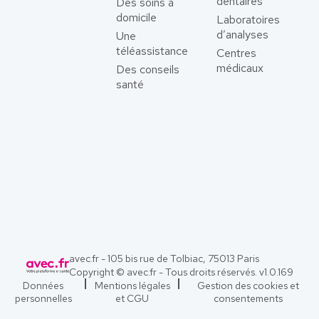
dentaires
Des soins à
domicile
Laboratoires
d’analyses
Une
téléassistance
Centres
médicaux
Des conseils
santé
avec.fr - 105 bis rue de Tolbiac, 75013 Paris
Copyright © avec.fr - Tous droits réservés. v
1.0.169
Données
Mentions légales
Gestion des cookies et
personnelles
et CGU
consentements